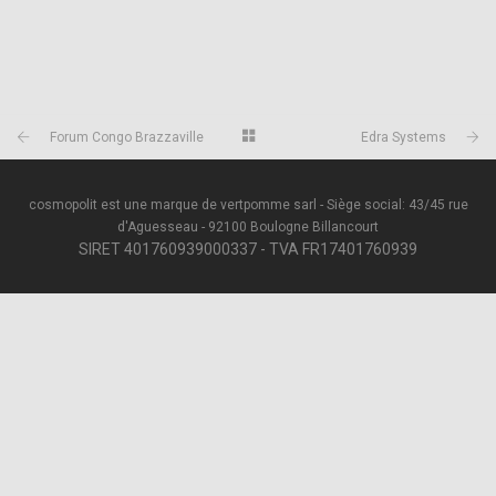
Forum Congo Brazzaville
Edra Systems
cosmopolit est une marque de vertpomme sarl - Siège social: 43/45 rue
d'Aguesseau - 92100 Boulogne Billancourt
SIRET 401760939000337 - TVA FR17401760939