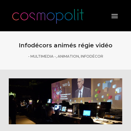
Toggle
Naviga
Infodécors animés régie vidéo
- MULTIMEDIA -
,
ANIMATION
,
INFODÉCOR