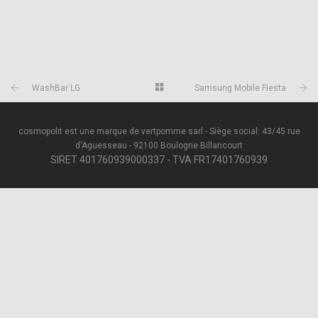
WashBar LG
Samsung Mobile Fiesta
cosmopolit est une marque de vertpomme sarl - Siège social: 43/45 rue
d'Aguesseau - 92100 Boulogne Billancourt
SIRET 401760939000337 - TVA FR17401760939