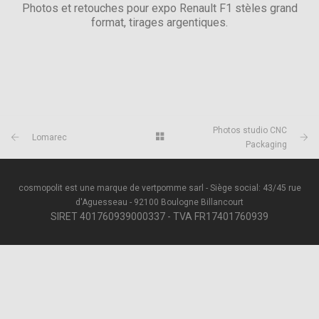
Photos et retouches pour expo Renault F1 stèles grand
format, tirages argentiques.
Photos studio CNC
Lomarec
Packaging
cosmopolit est une marque de vertpomme sarl - Siège social: 43/45 rue
d'Aguesseau - 92100 Boulogne Billancourt
SIRET 401760939000337 - TVA FR17401760939