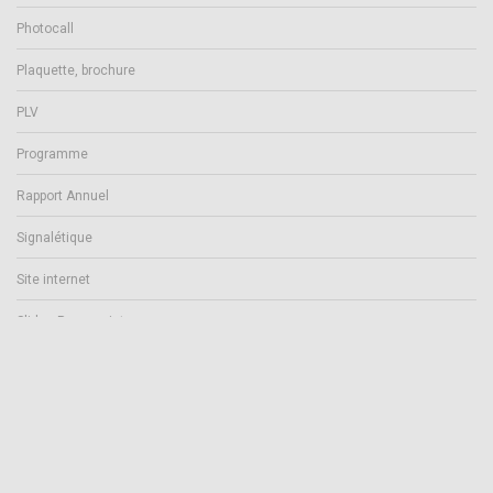
Photocall
Plaquette, brochure
PLV
Programme
Rapport Annuel
Signalétique
Site internet
Slides Powerpoint
cosmopolit est une marque de vertpomme sarl - Siège social: 43/45 rue
d'Aguesseau - 92100 Boulogne Billancourt