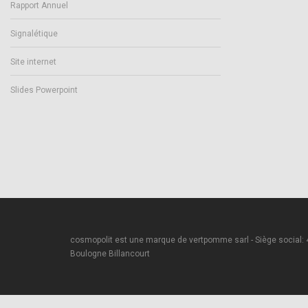
Rapport Annuel
Signalétique
Site internet
Slides Powerpoint
cosmopolit est une marque de vertpomme sarl - Siège social:
Boulogne Billancourt