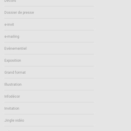
Décors
Dossier de presse
e-invit
e-mailing
Evénementiel
Exposition
Grand format
Illustration
Infodécor
Invitation
Jingle vidéo